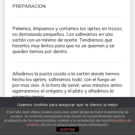
PREPARACION
Pelamos, limpiamos y cortamos los ajetes en trozos,
no demasiado pequeños. Los salteamos en una
sartén con un mínimo de aceite. Tendremos que
hacerlos muy lentos para que no se quemen y se
queden tiernos por dentro.
Añadimos la pasta cocida a la sartén donde hemos
hecho los ajetes, salteamos todo, con el fuego un
por mas vivo. A la hora de servir, unos minutos antes
agarraremos el orégano y el plato y añadimos la
pimienta negra.
Usamos cookies para asegurar que te damos la mejor
experiencia en nuestra web. Si continúas usando este sitio,
Este sitio web utiliza cookies para que usted tenga la mejor experiencia de
usuario. Si continúa navegando está dando su consentimiento para la
asumiremos que estás de acuerdo con ello.
aceptación de las mencionadas cookies y la aceptación de nuestra
política de
cookies
, pinche el enlace para mayor información.
Aceptar
No
Política de privacidad
ACEPTAR