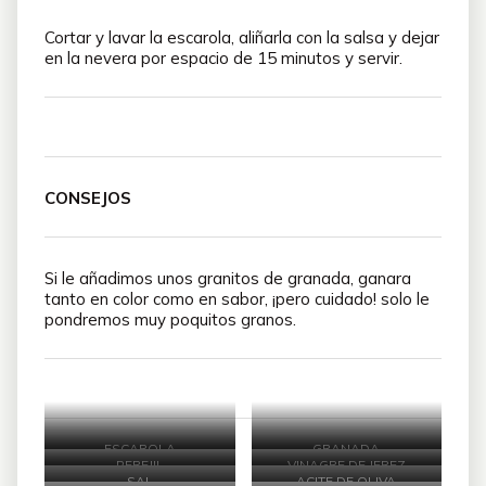
Cortar y lavar la escarola, aliñarla con la salsa y dejar
en la nevera por espacio de 15 minutos y servir.
CONSEJOS
Si le añadimos unos granitos de granada, ganara
tanto en color como en sabor, ¡pero cuidado! solo le
pondremos muy poquitos granos.
ESCAROLA
GRANADA
PEREJIL
VINAGRE DE JEREZ
SAL
ACITE DE OLIVA