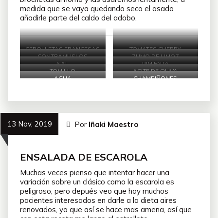
medida que se vaya quedando seco el asado
añadirle parte del caldo del adobo.
CEBOLLETAS FRANCESAS
TOMATES CHERRY
CONTRAMUSLOS
ZUMO DE LIMOZ
SAL
PIMIENTA
TOMILLO
ACITE DE OLIVA
AGUA
CHAMPIÑONES
13 Nov, 2019
Por
Iñaki Maestro
ENSALADA DE ESCAROLA
Muchas veces pienso que intentar hacer una
variación sobre un clásico como la escarola es
peligroso, pero depués veo que hay muchos
pacientes interesados en darle a la dieta aires
renovados, ya que así se hace mas amena, así que