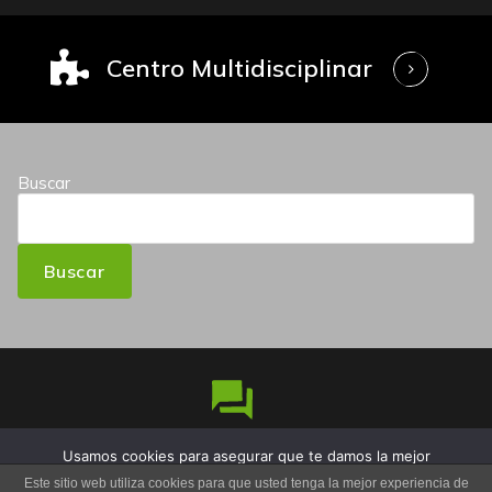
Centro Multidisciplinar
Buscar
Buscar
Usamos cookies para asegurar que te damos la mejor
Copyright © 2026 Iñaki Maestro Nutricionista | Funciona
experiencia en nuestra web. Si continúas usando este sitio,
Este sitio web utiliza cookies para que usted tenga la mejor experiencia de
gracias a
OwlPress