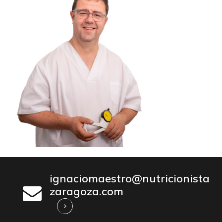
ignaciomaestro@nutricionista
zaragoza.com