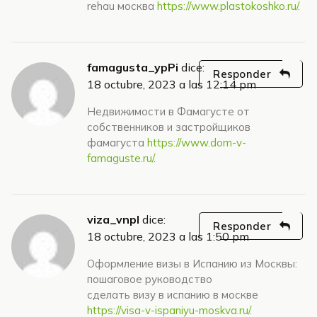
rehau москва
https://www.plastokoshko.ru/
.
famagusta_ypPi
dice:
Responder
18 octubre, 2023 a las 12:14 pm
Недвижимости в Фамагусте от
собственников и застройщиков
фамагуста
https://www.dom-v-
famaguste.ru/
.
viza_vnpl
dice:
Responder
18 octubre, 2023 a las 1:50 pm
Оформление визы в Испанию из Москвы:
пошаговое руководство
сделать визу в испанию в москве
https://visa-v-ispaniyu-moskva.ru/
.