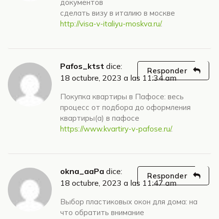
документов
сделать визу в италию в москве
http://visa-v-italiyu-moskva.ru/
.
Pafos_ktst
dice:
Responder
18 octubre, 2023 a las 11:34 am
Покупка квартиры в Пафосе: весь
процесс от подбора до оформления
квартиры(а) в пафосе
https://www.kvartiry-v-pafose.ru/
.
okna_aaPa
dice:
Responder
18 octubre, 2023 a las 11:47 am
Выбор пластиковых окон для дома: на
что обратить внимание