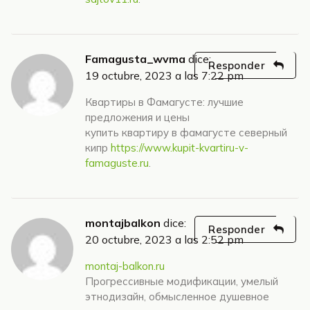
Famagusta_wvma
dice:
Responder
19 octubre, 2023 a las 7:22 pm
Квартиры в Фамагусте: лучшие
предложения и цены
купить квартиру в фамагусте северный
кипр
https://www.kupit-kvartiru-v-
famaguste.ru
.
montajbalkon
dice:
Responder
20 octubre, 2023 a las 2:52 pm
montaj-balkon.ru
Прогрессивные модификации, умелый
этнодизайн, обмысленное душевное