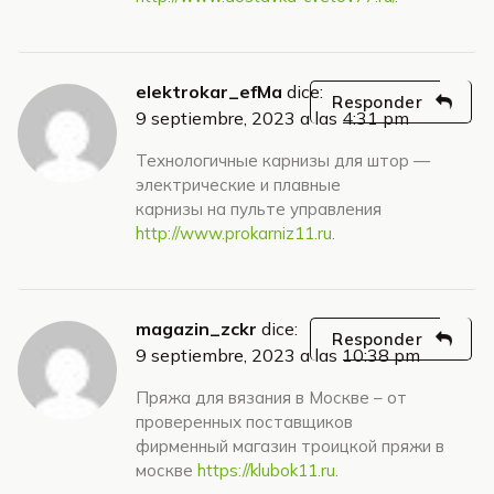
elektrokar_efMa
dice:
Responder
9 septiembre, 2023 a las 4:31 pm
Технологичные карнизы для штор —
электрические и плавные
карнизы на пульте управления
http://www.prokarniz11.ru
.
magazin_zckr
dice:
Responder
9 septiembre, 2023 a las 10:38 pm
Пряжа для вязания в Москве – от
проверенных поставщиков
фирменный магазин троицкой пряжи в
москве
https://klubok11.ru
.