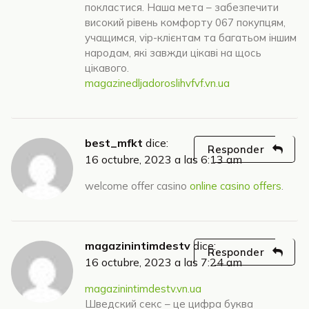
покластися. Наша мета – забезпечити
високий рівень комфорту 067 покупцям,
учащимся, vip-клієнтам та багатьом іншим
народам, які завжди цікаві на щось
цікавого.
magazinedljadoroslihvfvf.vn.ua
best_mfkt
dice:
Responder
16 octubre, 2023 a las 6:13 am
welcome offer casino
online casino offers
.
magazinintimdestv
dice:
Responder
16 octubre, 2023 a las 7:24 am
magazinintimdestv.vn.ua
Шведский секс – це цифра буква