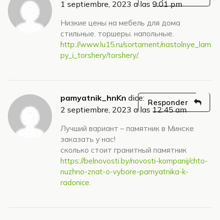
1 septiembre, 2023 a las 9:01 pm
Низкие цены на мебель для дома
стильные. торшеры. напольные.
http://www.lu15.ru/sortament/nastolnye_lam
py_i_torshery/torshery/
.
pamyatnik_hnKn
dice:
Responder
2 septiembre, 2023 a las 12:45 am
Лучший вариант – памятник в Минске
заказать у нас!
сколько стоит гранитный памятник
https://belnovosti.by/novosti-kompanij/chto-
nuzhno-znat-o-vybore-pamyatnika-k-
radonice
.