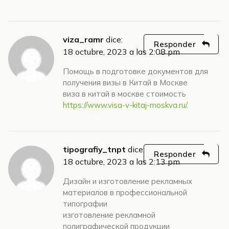
viza_ramr
dice:
Responder
18 octubre, 2023 a las 2:08 pm
Помощь в подготовке документов для
получения визы в Китай в Москве
виза в китай в москве стоимость
https://www.visa-v-kitaj-moskva.ru/
.
tipografiy_tnpt
dice:
Responder
18 octubre, 2023 a las 2:13 pm
Дизайн и изготовление рекламных
материалов в профессиональной
типографии
изготовление рекламной
полиграфической продукции