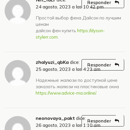
Responder
24 agosto, 2023 a las 10:42 pm
Простой выбор фена Дайсон по лучшим
ценам
дайсон фен купить
https://dyson-
stylerr.com
.
zhalyuzi_qbKa
dice:
Responder
25 agosto, 2023 a las 4:23 am
Надежные жалюзи по доступной цене
заказать жалюзи на пластиковые окна
https://www.advice-ma.online/
.
neonovaya_pakt
dice:
Responder
26 agosto, 2023 a las 1:10 am