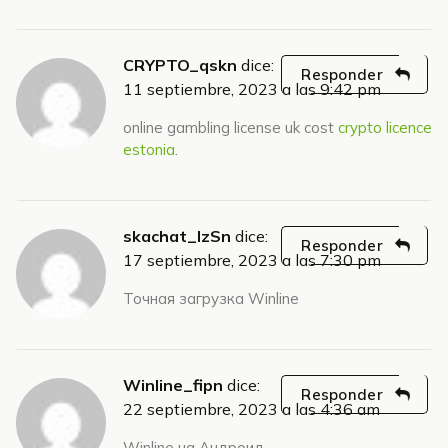
CRYPTO_qskn
dice:
Responder
11 septiembre, 2023 a las 9:42 pm
online gambling license uk cost
crypto licence
estonia
.
skachat_lzSn
dice:
Responder
17 septiembre, 2023 a las 7:30 pm
Точная загрузка Winline
Winline_fipn
dice:
Responder
22 septiembre, 2023 a las 4:36 am
Winline на Андроид