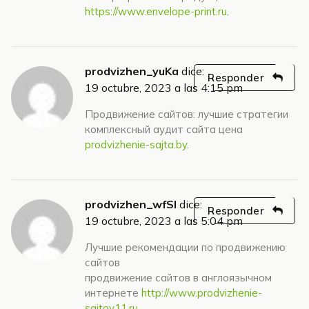
https://www.envelope-print.ru
.
prodvizhen_yuKa
dice:
Responder
19 octubre, 2023 a las 4:15 pm
Продвижение сайтов: лучшие стратегии
комплексный аудит сайта цена
prodvizhenie-sajta.by
.
prodvizhen_wfSl
dice:
Responder
19 octubre, 2023 a las 5:04 pm
Лучшие рекомендации по продвижению
сайтов
продвижение сайтов в англоязычном
интернете
http://www.prodvizhenie-
sajtov11.ru
.