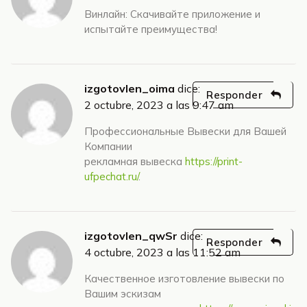
Винлайн: Скачивайте приложение и
испытайте преимущества!
izgotovlen_oima
dice:
Responder
2 octubre, 2023 a las 9:47 am
Профессиональные Вывески для Вашей
Компании
рекламная вывеска
https://print-
ufpechat.ru/
.
izgotovlen_qwSr
dice:
Responder
4 octubre, 2023 a las 11:52 am
Качественное изготовление вывески по
Вашим эскизам