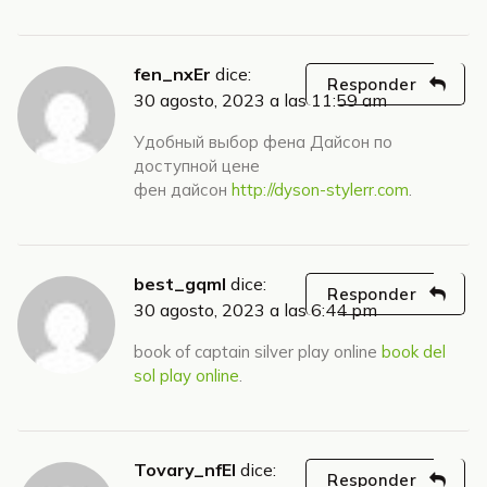
fen_nxEr
dice:
Responder
30 agosto, 2023 a las 11:59 am
Удобный выбор фена Дайсон по
доступной цене
фен дайсон
http://dyson-stylerr.com
.
best_gqml
dice:
Responder
30 agosto, 2023 a las 6:44 pm
book of captain silver play online
book del
sol play online
.
Tovary_nfEl
dice:
Responder