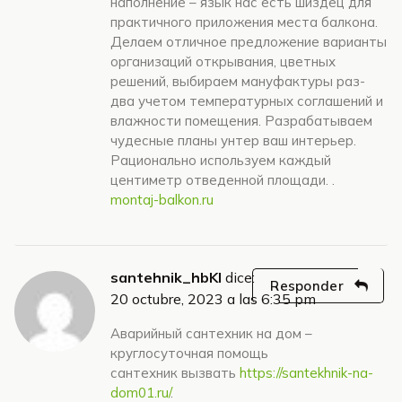
наполнение – язык нас есть шиздец для
практичного приложения места балкона.
Делаем отличное предложение варианты
организаций открывания, цветных
решений, выбираем мануфактуры раз-
два учетом температурных соглашений и
влажности помещения. Разрабатываем
чудесные планы унтер ваш интерьер.
Рационально используем каждый
центиметр отведенной площади. .
montaj-balkon.ru
santehnik_hbKl
dice:
Responder
20 octubre, 2023 a las 6:35 pm
Аварийный сантехник на дом –
круглосуточная помощь
сантехник вызвать
https://santekhnik-na-
dom01.ru/
.