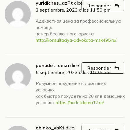
yuridiches_azPt
dice:
Responder
3 septiembre, 2023 a las 11:50 pm
Адекватная цена за профессиональную
помощь
номер бесплатного юриста
http://konsultaciya-advokata-msk495.ru/
.
pohudet_sesn
dice:
Responder
5 septiembre, 2023 a las 10:26 am
Разумное похудение в домашних
условиях
как быстро похудеть на 20 кг в домашних
условиях
https://hudetdoma12.ru/
.
oblako_vbKt
dice: