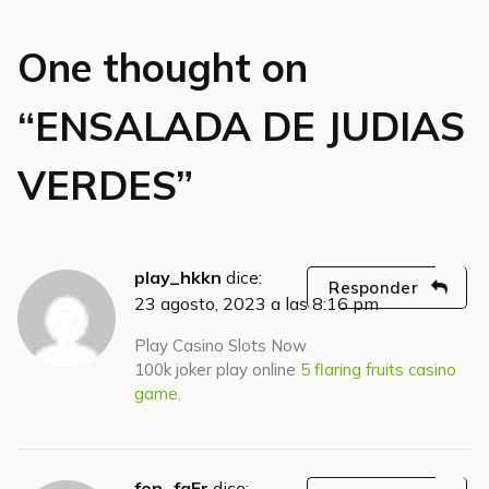
One thought on
“
ENSALADA DE JUDIAS
VERDES
”
play_hkkn
dice:
Responder
23 agosto, 2023 a las 8:16 pm
Play Casino Slots Now
100k joker play online
5 flaring fruits casino
game
.
fen_faEr
dice: