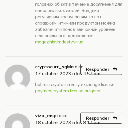
головних об’єктів течение досягнення для
оверлопількох людей. Завдяки
регулярним тренуванням та вот
справжнім інтимним продуктам можна
забезпечити понад звичайний уровень
сексапильного задоволення.
magazinintimdestv.vn.ua
cryptocurr_sgMa
dice:
Responder
17 octubre, 2023 a las 4:57 am
bahrain cryptocurrency exchange license
payment system license bulgaria
.
viza_mspi
dice:
Responder
18 octubre, 2023 a las 8:17 am