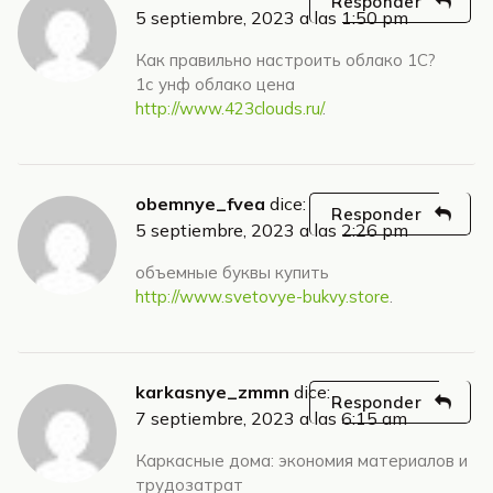
Responder
5 septiembre, 2023 a las 1:50 pm
Как правильно настроить облако 1С?
1с унф облако цена
http://www.423clouds.ru/
.
obemnye_fvea
dice:
Responder
5 septiembre, 2023 a las 2:26 pm
объемные буквы купить
http://www.svetovye-bukvy.store
.
karkasnye_zmmn
dice:
Responder
7 septiembre, 2023 a las 6:15 am
Каркасные дома: экономия материалов и
трудозатрат