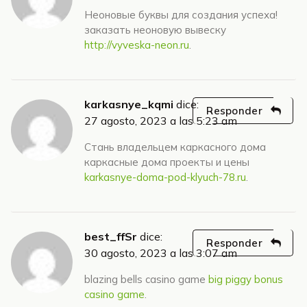
Неоновые буквы для создания успеха!
заказать неоновую вывеску
http://vyveska-neon.ru
.
karkasnye_kqmi
dice:
Responder
27 agosto, 2023 a las 5:23 am
Стань владельцем каркасного дома
каркасные дома проекты и цены
karkasnye-doma-pod-klyuch-78.ru
.
best_ffSr
dice:
Responder
30 agosto, 2023 a las 3:07 am
blazing bells casino game
big piggy bonus
casino game
.