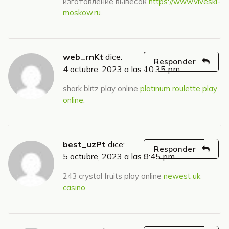
изготовление вывесок
https://www.viveski-
moskow.ru
.
web_rnKt
dice:
Responder
4 octubre, 2023 a las 10:35 pm
shark blitz play online
platinum roulette play
online
.
best_uzPt
dice:
Responder
5 octubre, 2023 a las 9:45 pm
243 crystal fruits play online
newest uk
casino
.