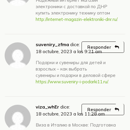
Надежный интернет магазин
электроники с доставкой по ДНР
купить электронику технику оптом
http://internet-magazin-elektroniki-dnr.ru/
.
suveniry_zfma
dice:
Responder
18 octubre, 2023 a las 9:21 am
Подарки и сувениры для детей и
взрослых – как выбрать
сувениры и подарки в деловой сфере
https://www.suveniry-i-podarki11.ru/
.
viza_whEr
dice:
Responder
18 octubre, 2023 a las 11:28 am
Виза в Италию в Москве: Подготовка