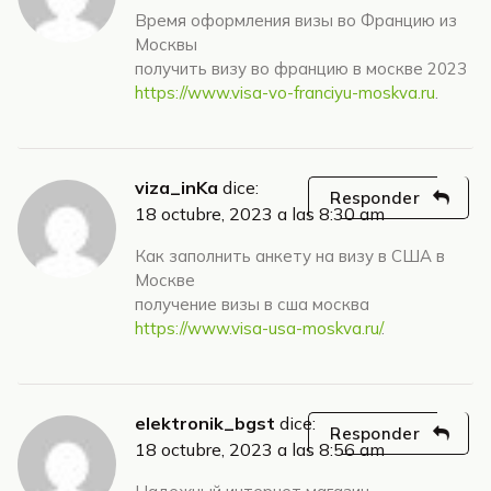
Время оформления визы во Францию из
Москвы
получить визу во францию в москве 2023
https://www.visa-vo-franciyu-moskva.ru
.
viza_inKa
dice:
Responder
18 octubre, 2023 a las 8:30 am
Как заполнить анкету на визу в США в
Москве
получение визы в сша москва
https://www.visa-usa-moskva.ru/
.
elektronik_bgst
dice:
Responder
18 octubre, 2023 a las 8:56 am