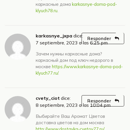
каркасные дома
karkasnye-doma-pod-
klyuch78.ru
.
karkasnye_jxpa
dice:
Responder
7 septiembre, 2023 a las 6:25 pm
Зачем нужны каркасные дома?
каркасный дом под ключ недорого в
москве
https://www.karkasnye-doma-pod-
klyuch77.ru/
.
cvety_ciot
dice:
Responder
8 septiembre, 2023 a las 10:04 pm
Выбирайте Ваш Аромат Цветов
доставка цветов на дом москва
http://www.dostavka-cvetov77.ru/
.