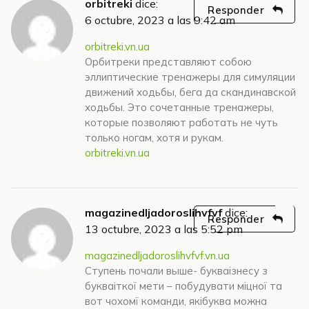
orbitreki
dice:
Responder
6 octubre, 2023 a las 9:42 am
orbitreki.vn.ua
Орбитреки представляют собою
эллиптические тренажеры для симуляции
движений ходьбы, бега да скандинавской
ходьбы. Это сочетанные тренажеры,
которые позволяют работать не чуть
только ногам, хотя и рукам.
orbitreki.vn.ua
magazinedljadoroslihvfvf
dice:
Responder
13 octubre, 2023 a las 5:52 pm
magazinedljadoroslihvfvf.vn.ua
Ступень почали выше- букваізнесу з
букваіткої мети – побудувати міцної та
вот чохомї команди, якібуква можна