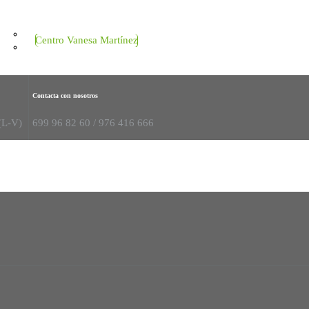
Centro Vanesa Martínez
Contacta con nosotros
(L-V)
699 96 82 60 / 976 416 666