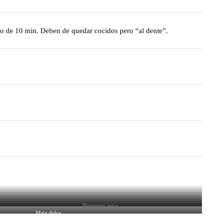
io de 10 min. Deben de quedar cocidos pero “al dente”.
Pimientos rojos
Maiz dulce