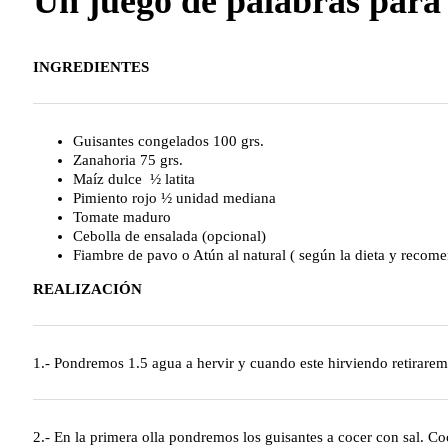
Un juego de palabras para 
INGREDIENTES
Guisantes congelados 100 grs.
Zanahoria 75 grs.
Maíz dulce ½ latita
Pimiento rojo ½ unidad mediana
Tomate maduro
Cebolla de ensalada (opcional)
Fiambre de pavo o Atún al natural ( según la dieta y recome
REALIZACIÓN
1.- Pondremos 1.5 agua a hervir y cuando este hirviendo retirare
2.- En la primera olla pondremos los guisantes a cocer con sal. Co