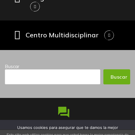
Centro Multidisciplinar
Buscar
Buscar
Usamos cookies para asegurar que te damos la mejor
Copyright © 2026 Iñaki Maestro Nutricionista | Funciona
experiencia en nuestra web. Si continúas usando este sitio,