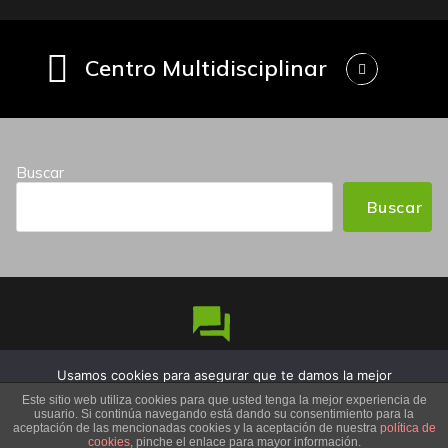
Centro Multidisciplinar
Buscar
Buscar
Usamos cookies para asegurar que te damos la mejor
Copyright © 2026 Iñaki Maestro Nutricionista | Funciona
experiencia en nuestra web. Si continúas usando este sitio,
Este sitio web utiliza cookies para que usted tenga la mejor experiencia de
gracias a
OwlPress
usuario. Si continúa navegando está dando su consentimiento para la
asumiremos que estás de acuerdo con ello.
aceptación de las mencionadas cookies y la aceptación de nuestra
política de
cookies
, pinche el enlace para mayor información.
Aceptar
No
Política de privacidad