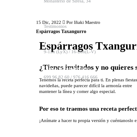
Monasterio de Siresa, 34
Resultados asegurados
15 Dic, 2022
Por
Iñaki Maestro
Testimonios
Espárragos Taxangurro
Espárragos Txangur
Horario
9-13h (LyX) / 16-20h(L-V)
¿Tienes invitados y no quieres s
Contacta con nosotros
699 96 82 60 / 976 416 666
Tenemos la receta perfecta para ti. En plenas fiesta
navideñas, puede parecer difícil la armonía entre
mantener la línea y comer algo especial.
Por eso te traemos una receta perfe
¡Anímate a hacer tu propia versión y cuéntanoslo e