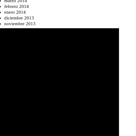
marzo 2014
febrero 2014
enero 2014
diciembre 2013
noviembre 2013
nformación de contacto
l. +34 976 41 66 66
ail
naciomaestro@nutricionistazaragoza.com
 Monasterio de Siresa, 34, 50002 Zaragoza