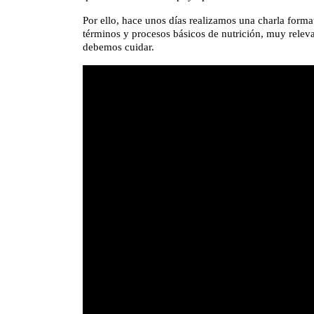
Por ello, hace unos días realizamos una charla forma
términos y procesos básicos de nutrición, muy rele
debemos cuidar.