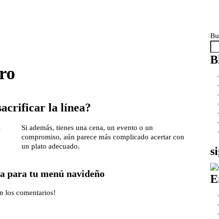
Bu
B
ro
acrificar la línea?
s
Si además, tienes una cena, un evento o un
compromiso, aún parece más complicado acertar con
un plato adecuado.
s
cta para tu menú navideño
E
n los comentarios!