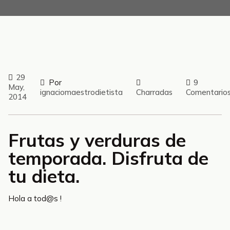
29
Por
9
May,
ignaciomaestrodietista
Charradas
Comentario
2014
Frutas y verduras de
temporada. Disfruta de
tu dieta.
Hola a tod@s !