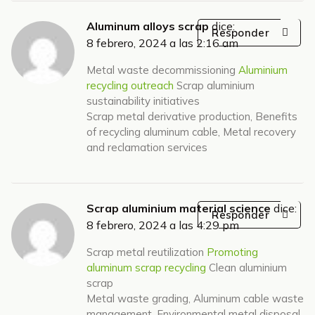
Aluminum alloys scrap
dice:
Responder
8 febrero, 2024 a las 2:16 am
Metal waste decommissioning
Aluminium
recycling outreach
Scrap aluminium
sustainability initiatives
Scrap metal derivative production, Benefits
of recycling aluminum cable, Metal recovery
and reclamation services
Scrap aluminium material science
dice:
Responder
8 febrero, 2024 a las 4:29 pm
Scrap metal reutilization
Promoting
aluminum scrap recycling
Clean aluminium
scrap
Metal waste grading, Aluminum cable waste
management, Environmental metal disposal