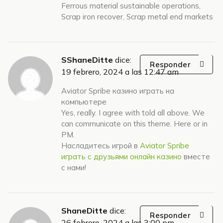
Ferrous material sustainable operations,
Scrap iron recover, Scrap metal end markets
SShaneDitte
dice:
Responder
19 febrero, 2024 a las 12:47 am
Aviator Spribe казино играть на
компьютере
Yes, really. I agree with told all above. We
can communicate on this theme. Here or in
PM.
Насладитесь игрой в
Aviator Spribe
играть с друзьями онлайн казино
вместе
с нами!
ShaneDitte
dice:
Responder
26 febrero, 2024 a las 3:00 pm