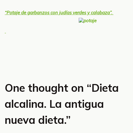
“Potaje de garbanzos con judías verdes y calabaza”.
One thought on “
Dieta
alcalina. La antigua
nueva dieta.
”