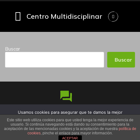
Centro Multidisciplinar
Buscar
Buscar
Usamos cookies para asegurar que te damos la mejor
Copyright © 2026 Iñaki Maestro Nutricionista | Funciona
experiencia en nuestra web. Si continúas usando este sitio,
Este sitio web utiliza cookies para que usted tenga la mejor experiencia de
gracias a
OwlPress
usuario. Si continúa navegando está dando su consentimiento para la
asumiremos que estás de acuerdo con ello.
aceptación de las mencionadas cookies y la aceptación de nuestra
política de
cookies
, pinche el enlace para mayor información.
Aceptar
No
Política de privacidad
ACEPTAR